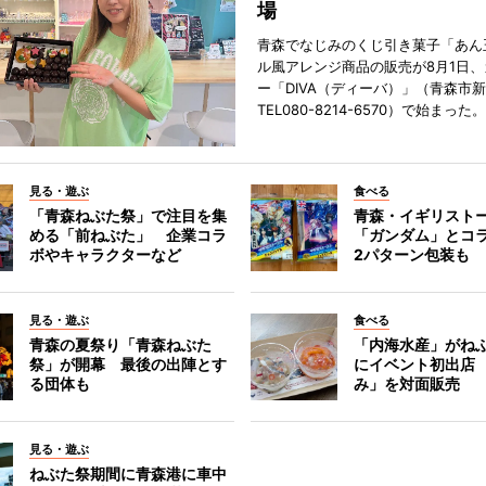
場
青森でなじみのくじ引き菓子「あん
ル風アレンジ商品の販売が8月1日
ー「DIVA（ディーバ）」（青森市
TEL080-8214-6570）で始まった。
見る・遊ぶ
食べる
「青森ねぶた祭」で注目を集
青森・イギリスト
める「前ねぶた」 企業コラ
「ガンダム」とコ
ボやキャラクターなど
2パターン包装も
見る・遊ぶ
食べる
青森の夏祭り「青森ねぶた
「内海水産」がね
祭」が開幕 最後の出陣とす
にイベント初出店
る団体も
み」を対面販売
見る・遊ぶ
ねぶた祭期間に青森港に車中