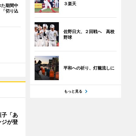
３楽天
ぶた期間中
 「切り込
佐野日大、２回戦へ 高校
野球
平和への祈り、灯籠流しに
もっと見る
菓子「あ
ンジが登