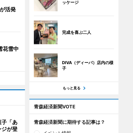
ッケージ
舗が活発
完成を喜ぶ二人
雪花雪中
DIVA（ディーバ）店内の様
子
もっと見る
青森経済新聞VOTE
菓子「あ
青森経済新聞に期待する記事は？
ンジが登