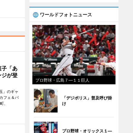
ワールドフォトニュース
菓子「あ
ンジが登
プロ野球・広島７―１１巨人
玉」のギャ
、カフェ＆バ
「デジポリス」普及呼び掛
新町、
け
プロ野球・オリックス１―