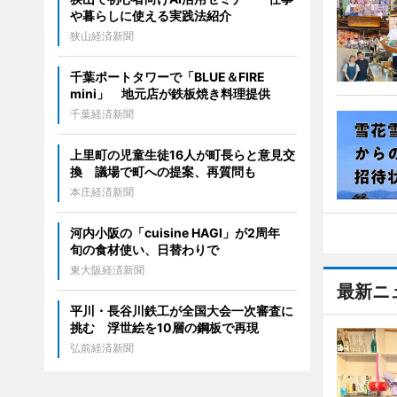
や暮らしに使える実践法紹介
狭山経済新聞
千葉ポートタワーで「BLUE＆FIRE
mini」 地元店が鉄板焼き料理提供
千葉経済新聞
上里町の児童生徒16人が町長らと意見交
換 議場で町への提案、再質問も
本庄経済新聞
河内小阪の「cuisine HAGI」が2周年
旬の食材使い、日替わりで
東大阪経済新聞
最新ニ
平川・長谷川鉄工が全国大会一次審査に
挑む 浮世絵を10層の鋼板で再現
弘前経済新聞