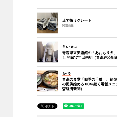
店で扱うクレート
関連画像
見る・遊ぶ
青森県立美術館の「あおもり犬」
し 開館17年以来初（青森経済新
食べる
青森の食堂「四季の千成」、鍋焼
の提供始める 60年続く看板メニ
森経済新聞）