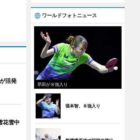
ワールドフォトニュース
舗が活発
早田が８強入り
張本智、８強入り
雪花雪中