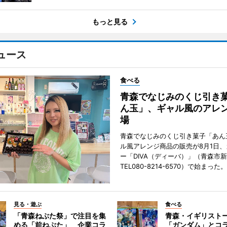
もっと見る
ュース
食べる
青森でなじみのくじ引き
ん玉」、ギャル風のアレ
場
青森でなじみのくじ引き菓子「あん
ル風アレンジ商品の販売が8月1日
ー「DIVA（ディーバ）」（青森市
TEL080-8214-6570）で始まった。
見る・遊ぶ
食べる
「青森ねぶた祭」で注目を集
青森・イギリスト
める「前ねぶた」 企業コラ
「ガンダム」とコ