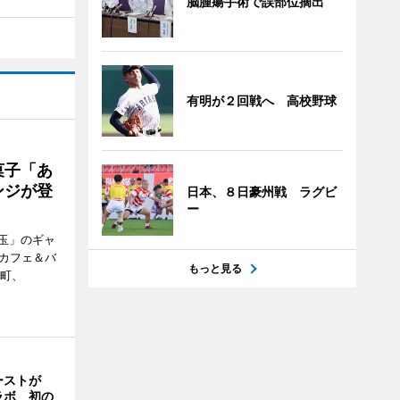
脳腫瘍手術で誤部位摘出
有明が２回戦へ 高校野球
菓子「あ
ンジが登
日本、８日豪州戦 ラグビ
ー
玉」のギャ
、カフェ＆バ
もっと見る
新町、
ーストが
ラボ 初の