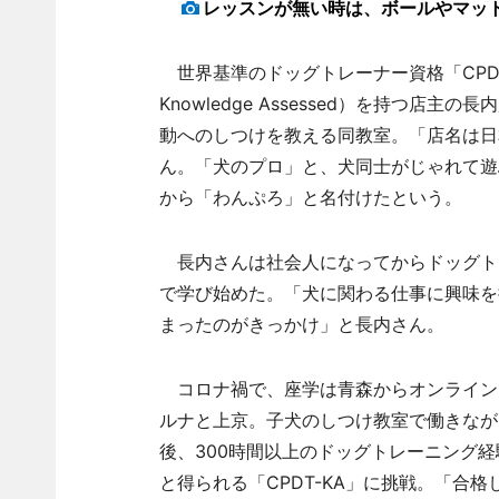
レッスンが無い時は、ボールやマッ
世界基準のドッグトレーナー資格「CPDT-KA」（Cer
Knowledge Assessed）を持つ
動へのしつけを教える同教室。「店名は日
ん。「犬のプロ」と、犬同士がじゃれて遊
から「わんぷろ」と名付けたという。
長内さんは社会人になってからドッグト
で学び始めた。「犬に関わる仕事に興味を
まったのがきっかけ」と長内さん。
コロナ禍で、座学は青森からオンラインで
ルナと上京。子犬のしつけ教室で働きなが
後、300時間以上のドッグトレーニング
と得られる「CPDT-KA」に挑戦。「合