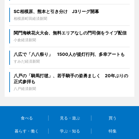
SC相模原、熊本と引き分け J3リーグ開幕
相模原町田経済新聞
関門海峡花火大会、無料エリアなしの門司側をライブ配信
小倉経済新聞
八広で「八八祭り」 1500人が提灯行列、多幸アートも
すみだ経済新聞
八戸の「騎馬打毬」、若手騎手の姿勇ましく 20年ぶりの
正式参拝も
八戸経済新聞
食べる
見る・遊ぶ
買う
暮らす・働く
学ぶ・知る
特集