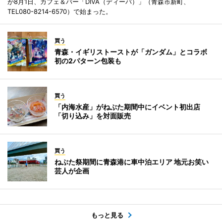
が8月1日、カフェ＆バー「DIVA（ディーバ）」（青森市新町、
TEL080-8214-6570）で始まった。
買う
青森・イギリストーストが「ガンダム」とコラボ
初の2パターン包装も
買う
「内海水産」がねぶた期間中にイベント初出店
「切り込み」を対面販売
買う
ねぶた祭期間に青森港に車中泊エリア 地元お笑い
芸人が企画
もっと見る