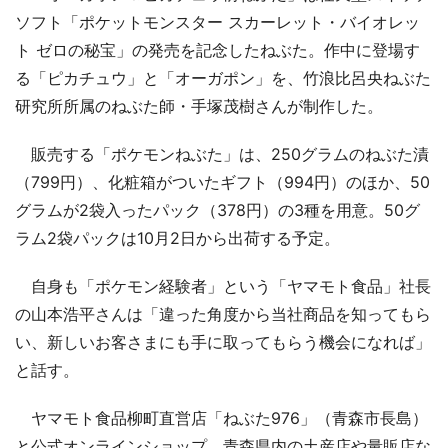
ソフト「ポケットモンスター スカーレット・バイオレッ
ト ゼロの秘宝」の発売を記念したねぶた。作中に登場す
る「ピカチュウ」と「オーガポン」を、竹浪比呂央ねぶた
研究所所属のねぶた師・手塚茂樹さんが制作した。
販売する「ポケモンねぶた」は、250グラムのねぶた漬
（799円）、化粧箱がついたギフト（994円）のほか、50
グラムが2袋入ったパック（378円）の3種を用意。50グ
ラム2袋パックは10月2日から出荷する予定。
自身も「ポケモン経験者」という「ヤマモト食品」社長
の山本浩平さんは「違った角度から当社商品を知ってもら
い、新しいお客さまにも手に取ってもらう機会になれば」
と話す。
ヤマモト食品柳町直営店「ねぶた976」（青森市長島）
と公式オンラインショップ、青森県内の土産店や量販店な