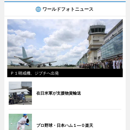
ワールドフォトニュース
Ｐ１哨戒機、ジブチへ出発
在日米軍が支援物資輸送
プロ野球・日本ハム１―０楽天