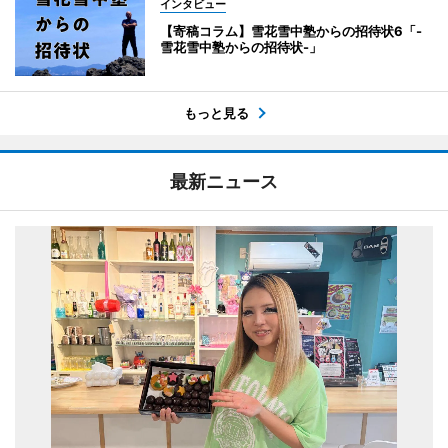
インタビュー
【寄稿コラム】雪花雪中塾からの招待状6「-
雪花雪中塾からの招待状-」
もっと見る
最新ニュース