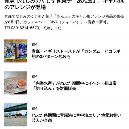
青森でなじみのくじ引き菓子「あん玉」、ギャル風
のアレンジが登場
青森でなじみのくじ引き菓子「あん玉」のギャル風アレンジ商品の販売
が8月1日、カフェ＆バー「DIVA（ディーバ）」（青森市新町、
TEL080-8214-6570）で始まった。
買う
青森・イギリストーストが「ガンダム」とコラボ
初の2パターン包装も
買う
「内海水産」がねぶた期間中にイベント初出店
「切り込み」を対面販売
買う
ねぶた祭期間に青森港に車中泊エリア 地元お笑い
芸人が企画