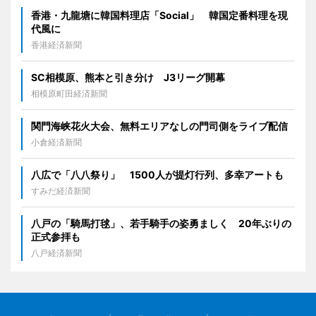
香港・九龍塘に韓国料理店「Social」 韓国定番料理を現
代風に
香港経済新聞
SC相模原、熊本と引き分け J3リーグ開幕
相模原町田経済新聞
関門海峡花火大会、無料エリアなしの門司側をライブ配信
小倉経済新聞
八広で「八八祭り」 1500人が提灯行列、多幸アートも
すみだ経済新聞
八戸の「騎馬打毬」、若手騎手の姿勇ましく 20年ぶりの
正式参拝も
八戸経済新聞