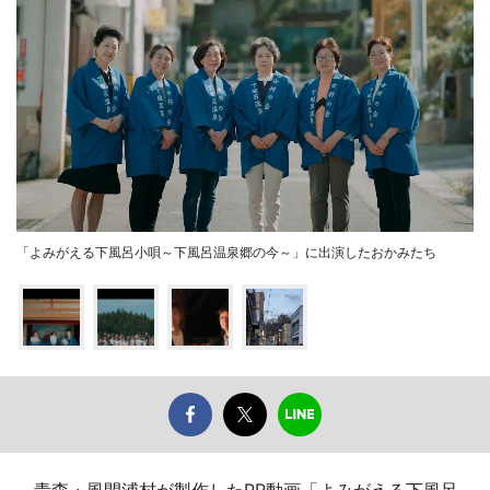
「よみがえる下風呂小唄～下風呂温泉郷の今～」に出演したおかみたち
青森・風間浦村が製作したPR動画「よみがえる下風呂