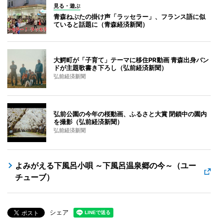
見る・遊ぶ
青森ねぶたの掛け声「ラッセラー」、フランス語に似
ていると話題に（青森経済新聞）
大鰐町が「子育て」テーマに移住PR動画 青森出身バン
ドが主題歌書き下ろし（弘前経済新聞）
弘前経済新聞
弘前公園の今年の桜動画、ふるさと大賞 閉鎖中の園内
を撮影（弘前経済新聞）
弘前経済新聞
よみがえる下風呂小唄 ～下風呂温泉郷の今～（ユー
チューブ）
シェア