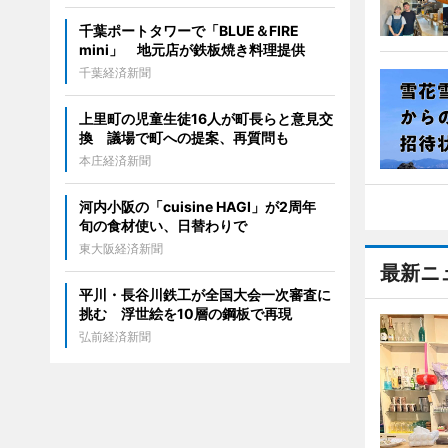
千葉ポートタワーで「BLUE＆FIRE
mini」 地元店が鉄板焼き料理提供
千葉経済新聞
上里町の児童生徒16人が町長らと意見交
換 議場で町への提案、再質問も
本庄経済新聞
河内小阪の「cuisine HAGI」が2周年
旬の食材使い、日替わりで
東大阪経済新聞
最新ニ
平川・長谷川鉄工が全国大会一次審査に
挑む 浮世絵を10層の鋼板で再現
弘前経済新聞