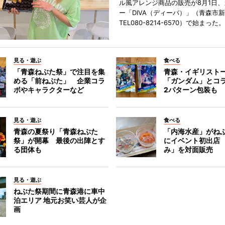
ル風アレンジ商品の販売が8月1日
ー「DIVA（ディーバ）」（青森市
TEL080-8214-6570）で始まった。
見る・遊ぶ
食べる
「青森ねぶた祭」で注目を集
青森・イギリスト
める「前ねぶた」 企業コラ
「ガンダム」とコ
ボやキャラクターなど
2パターン包装も
見る・遊ぶ
食べる
青森の夏祭り「青森ねぶた
「内海水産」がね
祭」が開幕 最後の出陣とす
にイベント初出店
る団体も
み」を対面販売
見る・遊ぶ
ねぶた祭期間に青森港に車中
泊エリア 地元お笑い芸人が企
画