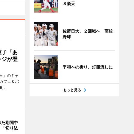
３楽天
佐野日大、２回戦へ 高校
野球
菓子「あ
ンジが登
平和への祈り、灯籠流しに
玉」のギャ
、カフェ＆バ
新町、
もっと見る
ぶた期間中
 「切り込