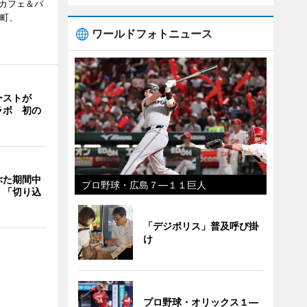
、カフェ＆バ
新町、
ワールドフォトニュース
ーストが
ラボ 初の
ぶた期間中
プロ野球・広島７―１１巨人
 「切り込
「デジポリス」普及呼び掛
け
プロ野球・オリックス１―