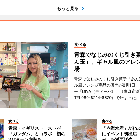
もっと見る
食べる
青森でなじみのくじ引き
ん玉」、ギャル風のアレ
場
青森でなじみのくじ引き菓子「あん
ル風アレンジ商品の販売が8月1日
ー「DIVA（ディーバ）」（青森市
TEL080-8214-6570）で始まった。
食べる
食べる
青森・イギリストーストが
「内海水産」がね
「ガンダム」とコラボ 初の
にイベント初出店
2パターン包装も
み」を対面販売