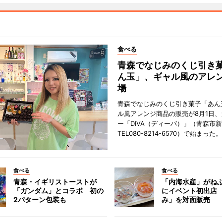
食べる
青森でなじみのくじ引き
ん玉」、ギャル風のアレ
場
青森でなじみのくじ引き菓子「あん
ル風アレンジ商品の販売が8月1日
ー「DIVA（ディーバ）」（青森市
TEL080-8214-6570）で始まった。
食べる
食べる
青森・イギリストーストが
「内海水産」がね
「ガンダム」とコラボ 初の
にイベント初出店
2パターン包装も
み」を対面販売