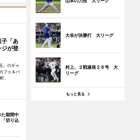
山本の力投 大リーグ
大谷が決勝打 大リーグ
菓子「あ
ンジが登
玉」のギャ
村上、２戦連発２６号 大
、カフェ＆バ
リーグ
新町、
もっと見る
ぶた期間中
 「切り込