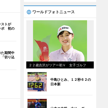
ワールドフォトニュース
ーストが
ラボ 初の
ぶた期間中
 「切り込
２２歳吉沢がツアー初Ｖ 女子ゴルフ
中島ひとみ、１２秒６２の
日本新