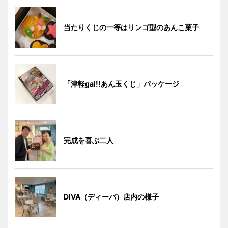
当たりくじの一等はリンゴ型のあんこ菓子
「津軽gal!!あん玉くじ」パッケージ
完成を喜ぶ二人
DIVA（ディーバ）店内の様子