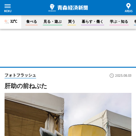
32°C
食べる
見る・遊ぶ
買う
暮らす・働く
学ぶ・知る
フォトフラッシュ
2025.08.03
肝助の前ねぶた