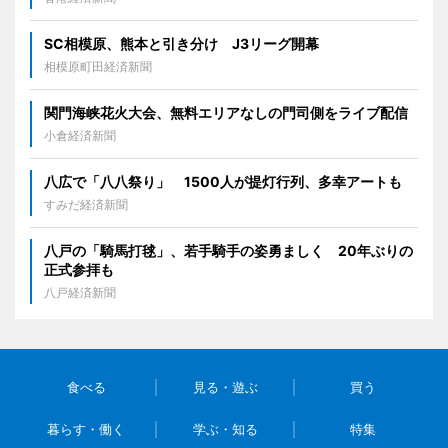
SC相模原、熊本と引き分け J3リーグ開幕
相模原町田経済新聞
関門海峡花火大会、無料エリアなしの門司側をライブ配信
小倉経済新聞
八広で「八八祭り」 1500人が提灯行列、多幸アートも
すみだ経済新聞
八戸の「騎馬打毬」、若手騎手の姿勇ましく 20年ぶりの
正式参拝も
八戸経済新聞
食べる
見る・遊ぶ
買う
暮らす・働く
学ぶ・知る
特集