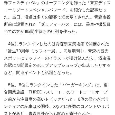
春フェスティバル」のオープニングを飾った「東京ディズ
ニーリゾートスペシャルパレード」を紹介した記事だっ
た。当日、沿道は多くの観客で埋め尽くされた。青森市役
所前に設置された「ダッフィーバス」には、乗車や撮影目
当ての客が1時間半待ちの行列を作った。
4位にランクインしたのは青森県立美術館で開催された
「誕生70周年 ミッフィー展」。同展期間中、青森の観光
スポットにミッフィーのイラストが溶け込んだり、浅虫温
泉駅に期間限定のポップアップショップが出店したりする
など、関連イベントも話題となった。
5位、8位にランクインした「バーガーキング」は、複
合商業施設「THREE（スリー）」のフードコートオープ
ン前から注目度の高いトピックだった。6位の雪かきボラ
ンティアの記事は公開後、Xなどに多数のコメントやリポ
ストがあり、青森県外からも関心が寄せられた。