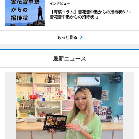
インタビュー
【寄稿コラム】雪花雪中塾からの招待状6「-
雪花雪中塾からの招待状-」
もっと見る
最新ニュース