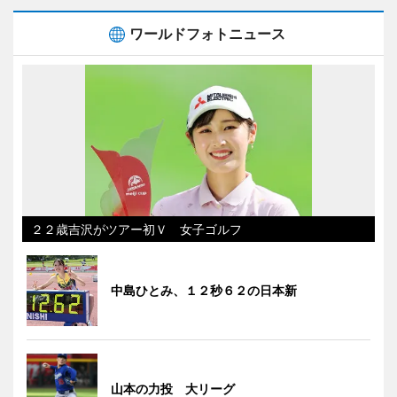
ワールドフォトニュース
２２歳吉沢がツアー初Ｖ 女子ゴルフ
中島ひとみ、１２秒６２の日本新
山本の力投 大リーグ