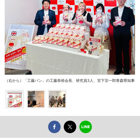
（右から）「工藤パン」の工藤恭裕会長、研究員3人、宮下宗一郎青森県知事