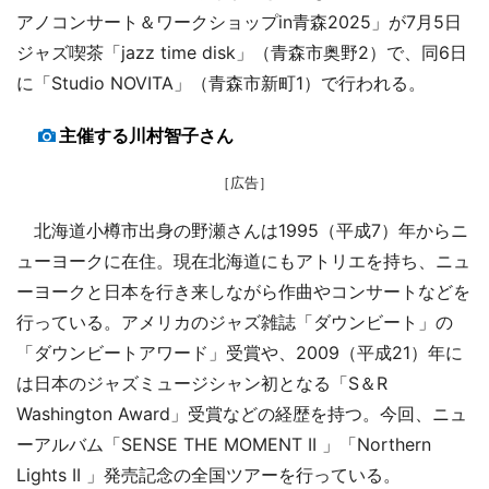
アノコンサート＆ワークショップin青森2025」が7月5日
ジャズ喫茶「jazz time disk」（青森市奥野2）で、同6日
に「Studio NOVITA」（青森市新町1）で行われる。
主催する川村智子さん
［広告］
北海道小樽市出身の野瀬さんは1995（平成7）年からニ
ューヨークに在住。現在北海道にもアトリエを持ち、ニュ
ーヨークと日本を行き来しながら作曲やコンサートなどを
行っている。アメリカのジャズ雑誌「ダウンビート」の
「ダウンビートアワード」受賞や、2009（平成21）年に
は日本のジャズミュージシャン初となる「S＆R
Washington Award」受賞などの経歴を持つ。今回、ニュ
ーアルバム「SENSE THE MOMENT II 」「Northern
Lights II 」発売記念の全国ツアーを行っている。