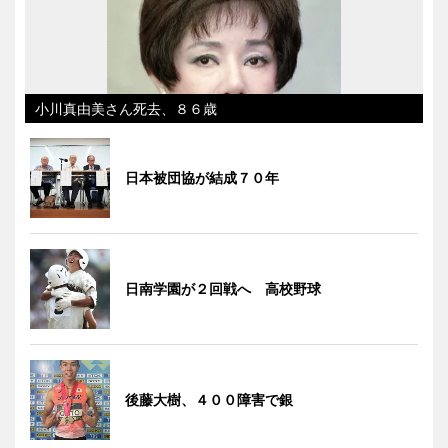
小川真由美さん死去、８６歳
日本被団協が結成７０年
日南学園が２回戦へ 高校野球
後藤大樹、４００障害で銀