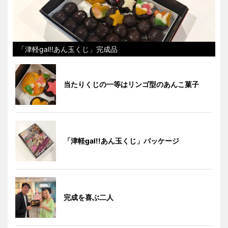
「津軽gal!!あん玉くじ」完成品
当たりくじの一等はリンゴ型のあんこ菓子
「津軽gal!!あん玉くじ」パッケージ
完成を喜ぶ二人