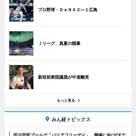
プロ野球・ＤｅＮＡ２―１広島
Ｊリーグ、真夏の開幕
新垣前衆院議員が中道離党
もっと見る
みん経トピックス
田川市民プールで「バリアフリーデイ」 開催に向けCFで