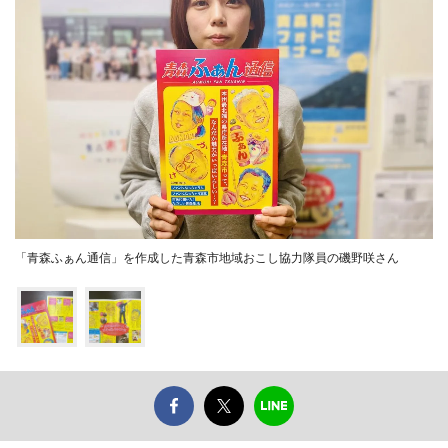
「青森ふぁん通信」を作成した青森市地域おこし協力隊員の磯野咲さん