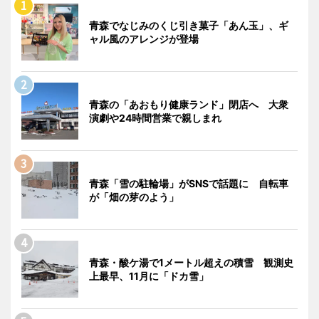
青森でなじみのくじ引き菓子「あん玉」、ギ
ャル風のアレンジが登場
青森の「あおもり健康ランド」閉店へ 大衆
演劇や24時間営業で親しまれ
青森「雪の駐輪場」がSNSで話題に 自転車
が「畑の芽のよう」
青森・酸ケ湯で1メートル超えの積雪 観測史
上最早、11月に「ドカ雪」