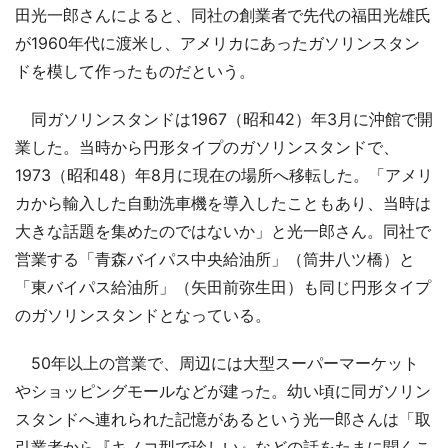
田光一郎さんによると、同社の創業者で先代の福田光雄氏
が1960年代に渡米し、アメリカにあったガソリンスタン
ドを模して作ったものだという。
同ガソリンスタンドは1967（昭和42）年3月に沖館で開
業した。当時から円形タイプのガソリンスタンドで、
1973（昭和48）年8月に現在の場所へ移転した。「アメリ
カから輸入した自動洗車機を導入したこともあり、当時は
大きな話題を集めたのではないか」と光一郎さん。同社で
営業する「青森バイパス中央給油所」（筒井八ツ橋）と
「東バイパス給油所」（矢田前弥生田）も同じ円形タイプ
のガソリンスタンドとなっている。
50年以上の営業で、周辺には大型スーパーマーケット
やショッピングモールなどが建った。幼い頃に同ガソリン
スタンドへ連れられた記憶があるという光一郎さんは「取
引業者から『キノコ型で珍しい』などの話をたまに聞くこ