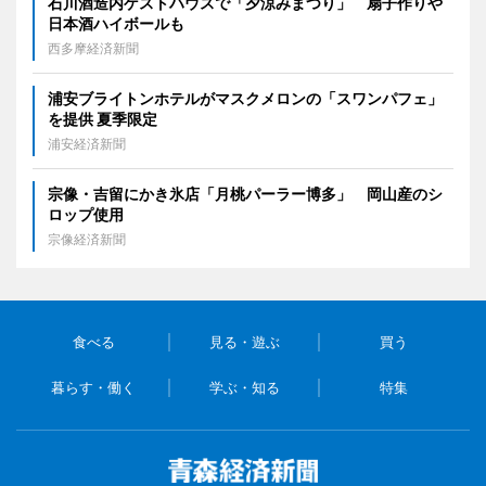
石川酒造内ゲストハウスで「夕涼みまつり」 扇子作りや
日本酒ハイボールも
西多摩経済新聞
浦安ブライトンホテルがマスクメロンの「スワンパフェ」
を提供 夏季限定
浦安経済新聞
宗像・吉留にかき氷店「月桃パーラー博多」 岡山産のシ
ロップ使用
宗像経済新聞
食べる
見る・遊ぶ
買う
暮らす・働く
学ぶ・知る
特集