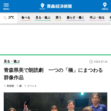
27°C
食べる
見る・遊ぶ
買う
暮らす・働く
学ぶ・知る
見る・遊ぶ
2024.07.16
青森県美で朗読劇 一つの「橋」にまつわる
群像作品
美術館
劇
イベント