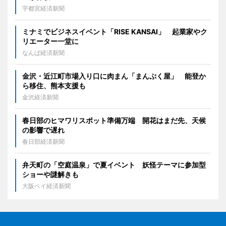
宇都宮経済新聞
ミナミでビジネスイベント「RISE KANSAI」 起業家やク
リエーター一堂に
なんば経済新聞
金沢・近江町市場入り口に肉まん「まんぷく屋」 能登か
ら移住、熊本支援も
金沢経済新聞
春日部のヒマワリスポット準備万端 開花はまだ先、天候
の影響で遅れ
春日部経済新聞
弁天町の「空庭温泉」で夏イベント 妖怪テーマに参加型
ショーや謎解きも
大阪ベイ経済新聞