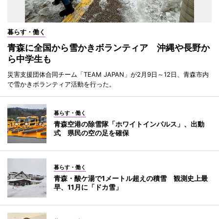
暮らす・働く
青森に全国から雪かきボランティア 沖縄や長野か
ら中学生も
災害支援団体合同チーム「TEAM JAPAN」が2月9日～12日、青森市内
で雪かきボランティア活動を行った。
暮らす・働く
青森空港の除雪隊「ホワイトインパルス」、出動
式 県民の空の足を確保
暮らす・働く
青森・酸ケ湯で1メートル超えの積雪 観測史上最
早、11月に「ドカ雪」