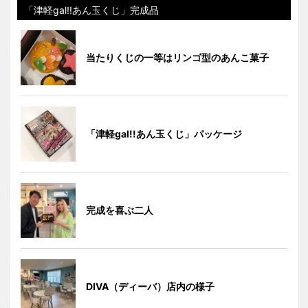
「津軽gal!!あん玉くじ」完成品
当たりくじの一等はリンゴ型のあんこ菓子
「津軽gal!!あん玉くじ」パッケージ
完成を喜ぶ二人
DIVA（ディーバ）店内の様子