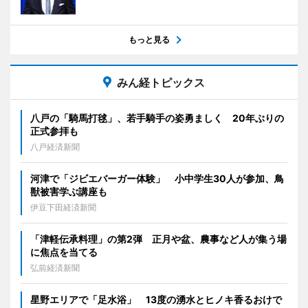
もっと見る
みん経トピックス
八戸の「騎馬打毬」、若手騎手の姿勇ましく 20年ぶりの
正式参拝も
八戸経済新聞
河津で「ジビエバーガー体験」 小中学生30人が参加、鳥
獣被害学ぶ講座も
伊豆下田経済新聞
「津軽伝承料理」の第2弾 正月や盆、農事など人が集う場
に焦点を当てる
弘前経済新聞
星野エリアで「足水浴」 13度の湧水とヒノキ香るおけで