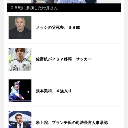
ＯＢ戦に参加した松井さん
メッシの父死去、６８歳
佐野航がＰＳＶ移籍 サッカー
張本美和、４強入り
米上院、ブランチ氏の司法長官人事承認