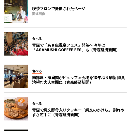
喫茶マロンで撮影されたページ
関連画像
食べる
青森で「あさ虫温泉フェス」開催へ 今年は
「ASAMUSHI COFFEE FES」も（青森経済新聞）
食べる
南部屋・海扇閣がビュッフェ会場を10年ぶり刷新 陸奥
湾望む大人空間に（青森経済新聞）
食べる
青森で縄文酵母入りクッキー「縄文のかけら」 割れや
すさ逆手に（青森経済新聞）