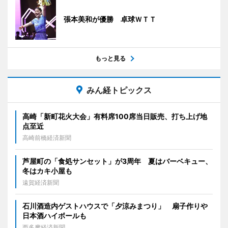
張本美和が優勝 卓球ＷＴＴ
もっと見る
みん経トピックス
高崎「新町花火大会」有料席100席当日販売、打ち上げ地
点至近
高崎前橋経済新聞
芦屋町の「食処サンセット」が3周年 夏はバーベキュー、
冬はカキ小屋も
遠賀経済新聞
石川酒造内ゲストハウスで「夕涼みまつり」 扇子作りや
日本酒ハイボールも
西多摩経済新聞