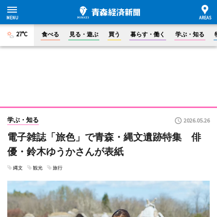
27°C
食べる
見る・遊ぶ
買う
暮らす・働く
学ぶ・知る
学ぶ・知る
2026.05.26
電子雑誌「旅色」で青森・縄文遺跡特集 俳
優・鈴木ゆうかさんが表紙
縄文
観光
旅行