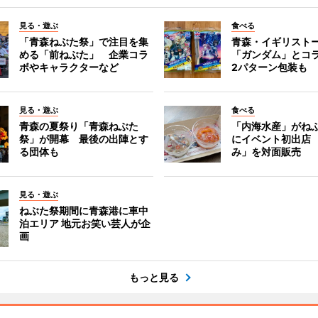
見る・遊ぶ
食べる
「青森ねぶた祭」で注目を集
青森・イギリスト
める「前ねぶた」 企業コラ
「ガンダム」とコ
ボやキャラクターなど
2パターン包装も
見る・遊ぶ
食べる
青森の夏祭り「青森ねぶた
「内海水産」がね
祭」が開幕 最後の出陣とす
にイベント初出店
る団体も
み」を対面販売
見る・遊ぶ
ねぶた祭期間に青森港に車中
泊エリア 地元お笑い芸人が企
画
もっと見る