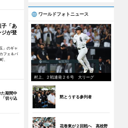
ワールドフォトニュース
菓子「あ
ンジが登
玉」のギャ
、カフェ＆バ
新町、
村上、２戦連発２６号 大リーグ
ぶた期間中
黙とうする参列者
 「切り込
花巻東が２回戦へ 高校野