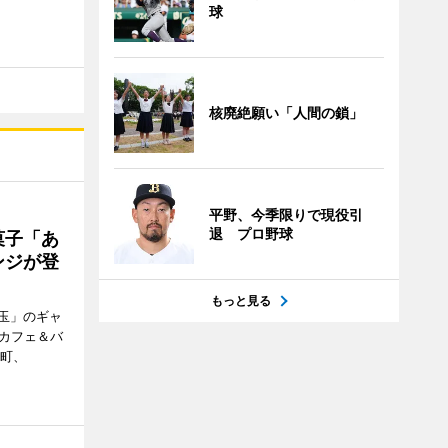
球
核廃絶願い「人間の鎖」
平野、今季限りで現役引
退 プロ野球
菓子「あ
ンジが登
もっと見る
玉」のギャ
、カフェ＆バ
新町、