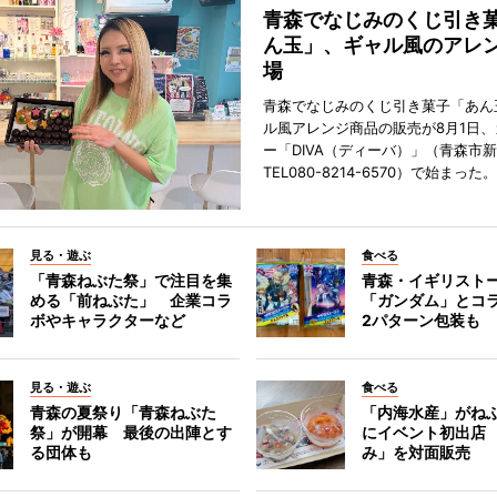
青森でなじみのくじ引き
ん玉」、ギャル風のアレ
場
青森でなじみのくじ引き菓子「あん
ル風アレンジ商品の販売が8月1日
ー「DIVA（ディーバ）」（青森市
TEL080-8214-6570）で始まった。
見る・遊ぶ
食べる
「青森ねぶた祭」で注目を集
青森・イギリスト
める「前ねぶた」 企業コラ
「ガンダム」とコ
ボやキャラクターなど
2パターン包装も
見る・遊ぶ
食べる
青森の夏祭り「青森ねぶた
「内海水産」がね
祭」が開幕 最後の出陣とす
にイベント初出店
る団体も
み」を対面販売