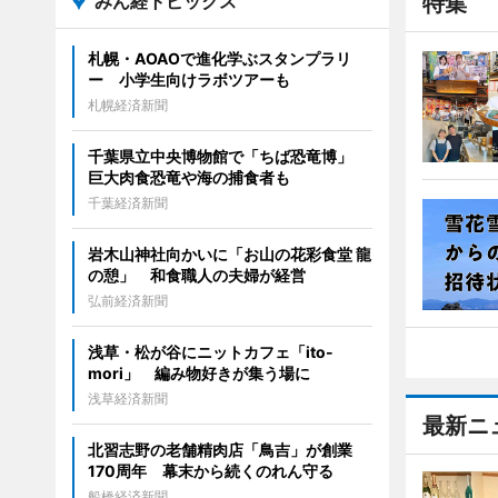
みん経トピックス
特集
札幌・AOAOで進化学ぶスタンプラリ
ー 小学生向けラボツアーも
札幌経済新聞
千葉県立中央博物館で「ちば恐竜博」
巨大肉食恐竜や海の捕食者も
千葉経済新聞
岩木山神社向かいに「お山の花彩食堂 龍
の憩」 和食職人の夫婦が経営
弘前経済新聞
浅草・松が谷にニットカフェ「ito-
mori」 編み物好きが集う場に
浅草経済新聞
最新ニ
北習志野の老舗精肉店「鳥吉」が創業
170周年 幕末から続くのれん守る
船橋経済新聞