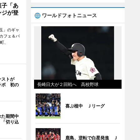
菓子「あ
ンジが登
ワールドフォトニュース
玉」のギャ
、カフェ＆バ
新町、
ーストが
長崎日大が２回戦へ 高校野球
ラボ 初の
喜ぶ植中 Ｊリーグ
ぶた期間中
 「切り込
鹿島、逆転で白星発進 Ｊ