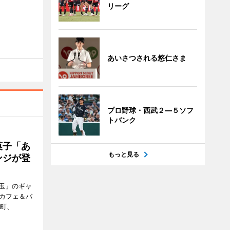
リーグ
あいさつされる悠仁さま
プロ野球・西武２―５ソフ
トバンク
菓子「あ
もっと見る
ンジが登
玉」のギャ
、カフェ＆バ
新町、