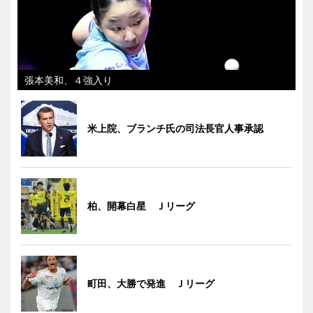
張本美和、４強入り
米上院、ブランチ氏の司法長官人事承認
柏、開幕白星 Ｊリーグ
町田、大勝で発進 Ｊリーグ