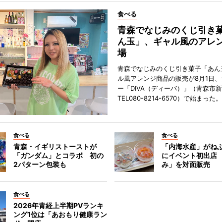
食べる
青森でなじみのくじ引き
ん玉」、ギャル風のアレ
場
青森でなじみのくじ引き菓子「あん
ル風アレンジ商品の販売が8月1日
ー「DIVA（ディーバ）」（青森市
TEL080-8214-6570）で始まった。
食べる
食べる
青森・イギリストーストが
「内海水産」がね
「ガンダム」とコラボ 初の
にイベント初出店
2パターン包装も
み」を対面販売
食べる
2026年青経上半期PVランキ
ング1位は「あおもり健康ラン