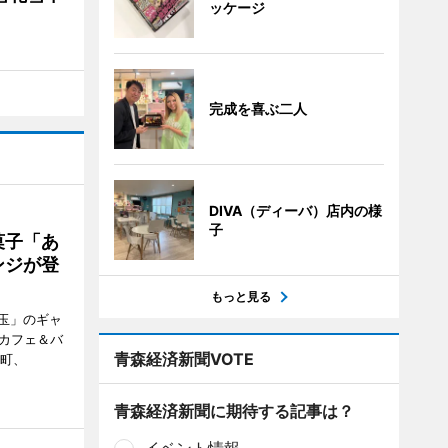
ッケージ
完成を喜ぶ二人
DIVA（ディーバ）店内の様
子
菓子「あ
ンジが登
もっと見る
玉」のギャ
、カフェ＆バ
青森経済新聞VOTE
新町、
青森経済新聞に期待する記事は？