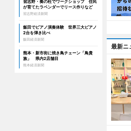
習志野・奏の杜でワークショップ 住民
が育てたラベンダーでリース作りなど
習志野経済新聞
飯田でピアノ演奏体験 世界三大ピアノ
2台を弾き比べ
飯田経済新聞
最新ニ
熊本・新市街に焼き鳥チェーン「鳥貴
族」 県内2店舗目
熊本経済新聞