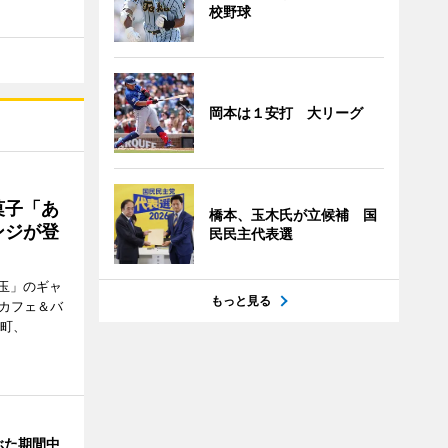
校野球
岡本は１安打 大リーグ
菓子「あ
橋本、玉木氏が立候補 国
ンジが登
民民主代表選
玉」のギャ
もっと見る
、カフェ＆バ
新町、
ぶた期間中