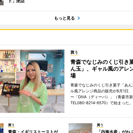
ド」閉店
もっと見る
買う
青森でなじみのくじ引き
ん玉」、ギャル風のアレ
場
青森でなじみのくじ引き菓子「あん
ル風アレンジ商品の販売が8月1日
ー「DIVA（ディーバ）」（青森市
TEL080-8214-6570）で始まった。
買う
買う
青森・イギリストーストが
「内海水産」がね