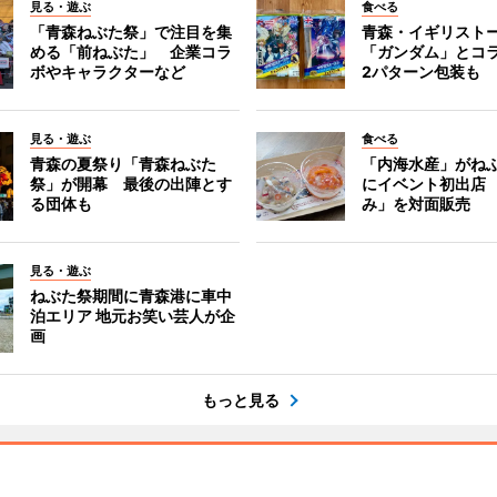
見る・遊ぶ
食べる
「青森ねぶた祭」で注目を集
青森・イギリスト
める「前ねぶた」 企業コラ
「ガンダム」とコ
ボやキャラクターなど
2パターン包装も
見る・遊ぶ
食べる
青森の夏祭り「青森ねぶた
「内海水産」がね
祭」が開幕 最後の出陣とす
にイベント初出店
る団体も
み」を対面販売
見る・遊ぶ
ねぶた祭期間に青森港に車中
泊エリア 地元お笑い芸人が企
画
もっと見る