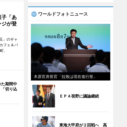
ワールドフォトニュース
菓子「あ
ンジが登
玉」のギャ
、カフェ＆バ
新町、
木原官房長官「拉致は現在進行形」
ぶた期間中
 「切り込
ＥＰＡ視野に議論継続
東海大甲府が２回戦へ 高