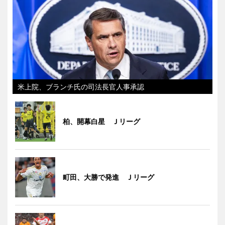
米上院、ブランチ氏の司法長官人事承認
柏、開幕白星 Ｊリーグ
町田、大勝で発進 Ｊリーグ