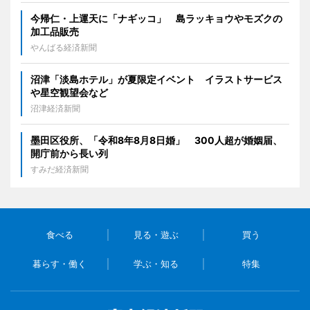
今帰仁・上運天に「ナギッコ」 島ラッキョウやモズクの
加工品販売
やんばる経済新聞
沼津「淡島ホテル」が夏限定イベント イラストサービス
や星空観望会など
沼津経済新聞
墨田区役所、「令和8年8月8日婚」 300人超が婚姻届、
開庁前から長い列
すみだ経済新聞
食べる
見る・遊ぶ
買う
暮らす・働く
学ぶ・知る
特集