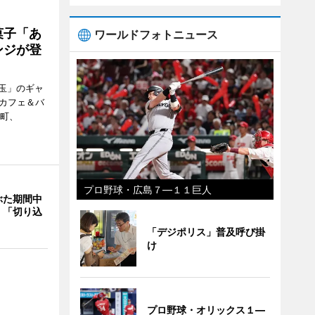
菓子「あ
ワールドフォトニュース
ンジが登
玉」のギャ
、カフェ＆バ
新町、
プロ野球・広島７―１１巨人
ぶた期間中
 「切り込
「デジポリス」普及呼び掛
け
プロ野球・オリックス１―