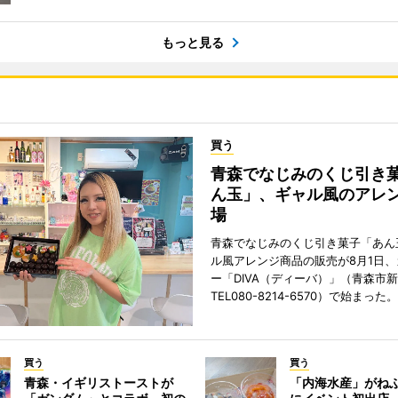
もっと見る
買う
青森でなじみのくじ引き
ん玉」、ギャル風のアレ
場
青森でなじみのくじ引き菓子「あん
ル風アレンジ商品の販売が8月1日
ー「DIVA（ディーバ）」（青森市
TEL080-8214-6570）で始まった。
買う
買う
青森・イギリストーストが
「内海水産」がね