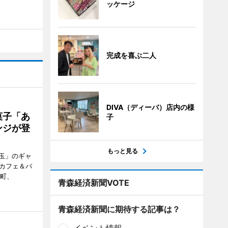
ッケージ
完成を喜ぶ二人
DIVA（ディーバ）店内の様
菓子「あ
子
ンジが登
もっと見る
玉」のギャ
、カフェ＆バ
新町、
青森経済新聞VOTE
青森経済新聞に期待する記事は？