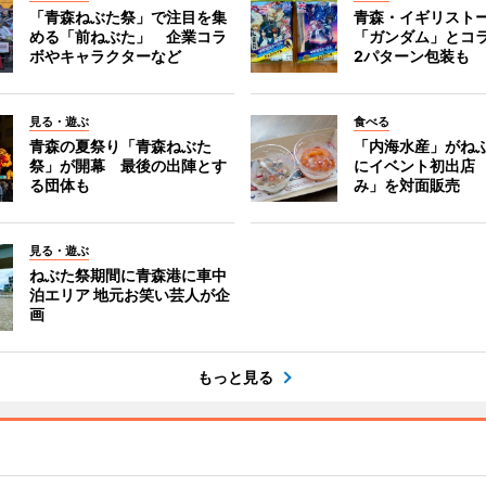
「青森ねぶた祭」で注目を集
青森・イギリスト
める「前ねぶた」 企業コラ
「ガンダム」とコ
ボやキャラクターなど
2パターン包装も
見る・遊ぶ
食べる
青森の夏祭り「青森ねぶた
「内海水産」がね
祭」が開幕 最後の出陣とす
にイベント初出店
る団体も
み」を対面販売
見る・遊ぶ
ねぶた祭期間に青森港に車中
泊エリア 地元お笑い芸人が企
画
もっと見る