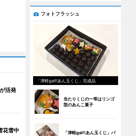
フォトフラッシュ
「津軽gal!!あん玉くじ」完成品
舗が活発
当たりくじの一等はリンゴ
型のあんこ菓子
雪花雪中
「津軽gal!!あん玉くじ」パ