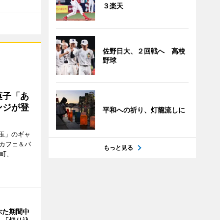
３楽天
佐野日大、２回戦へ 高校
野球
菓子「あ
ンジが登
平和への祈り、灯籠流しに
玉」のギャ
、カフェ＆バ
もっと見る
新町、
ぶた期間中