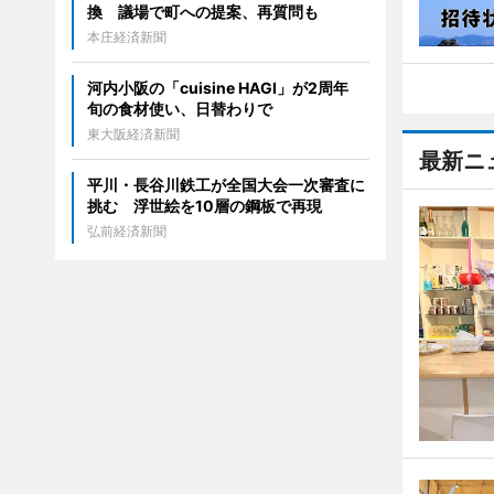
換 議場で町への提案、再質問も
本庄経済新聞
河内小阪の「cuisine HAGI」が2周年
旬の食材使い、日替わりで
東大阪経済新聞
最新ニ
平川・長谷川鉄工が全国大会一次審査に
挑む 浮世絵を10層の鋼板で再現
弘前経済新聞