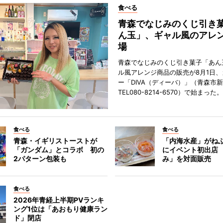
食べる
青森でなじみのくじ引き
ん玉」、ギャル風のアレ
場
青森でなじみのくじ引き菓子「あん
ル風アレンジ商品の販売が8月1日
ー「DIVA（ディーバ）」（青森市
TEL080-8214-6570）で始まった。
食べる
食べる
青森・イギリストーストが
「内海水産」がね
「ガンダム」とコラボ 初の
にイベント初出店
2パターン包装も
み」を対面販売
食べる
2026年青経上半期PVランキ
ング1位は「あおもり健康ラン
ド」閉店