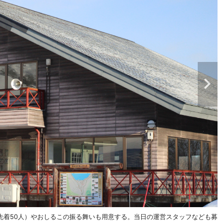
先着50人）やおしるこの振る舞いも用意する。当日の運営スタッフなども募