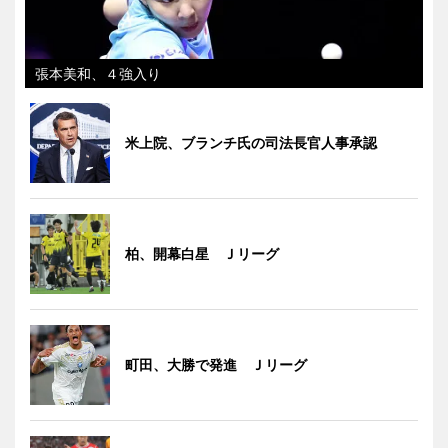
張本美和、４強入り
米上院、ブランチ氏の司法長官人事承認
柏、開幕白星 Ｊリーグ
町田、大勝で発進 Ｊリーグ