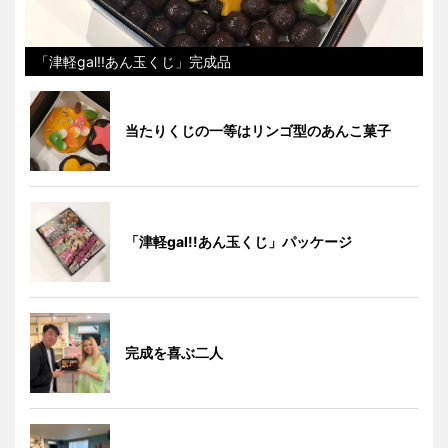
「津軽gal!!あん玉くじ」完成品
当たりくじの一等はリンゴ型のあんこ菓子
「津軽gal!!あん玉くじ」パッケージ
完成を喜ぶ二人