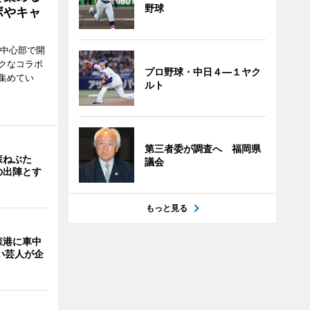
野球
ボやキャ
市中心部で開
クなコラボ
プロ野球・中日４―１ヤク
集めてい
ルト
第三者委が調査へ 福岡県
森ねぶた
議会
の出陣とす
もっと見る
森港に車中
い芸人が企