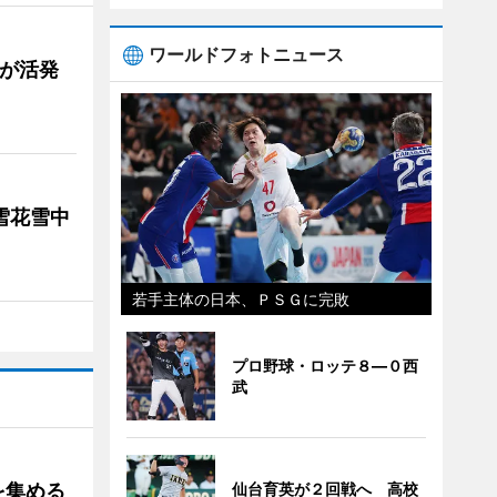
ワールドフォトニュース
舗が活発
雪花雪中
若手主体の日本、ＰＳＧに完敗
プロ野球・ロッテ８―０西
武
仙台育英が２回戦へ 高校
を集める