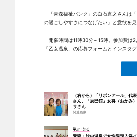
「青森福祉バンク」の白石直之さんは「
の過ごしやすさにつなげたい」と意欲を見
開催時間は11時30分～15時。参加費は2
「乙女温泉」の応募フォームとインスタグ
（右から）「リボンアール」代表
さん、「辰巳館」女将（おかみ）
サさん
関連画像
学ぶ・知る
青森・浅虫温泉で女性限定入浴イ