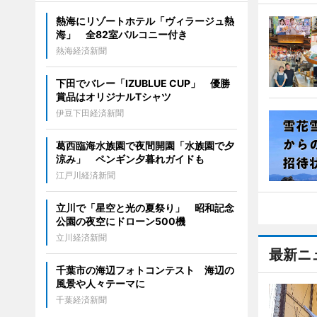
熱海にリゾートホテル「ヴィラージュ熱
海」 全82室バルコニー付き
熱海経済新聞
下田でバレー「IZUBLUE CUP」 優勝
賞品はオリジナルTシャツ
伊豆下田経済新聞
葛西臨海水族園で夜間開園「水族園で夕
涼み」 ペンギン夕暮れガイドも
江戸川経済新聞
立川で「星空と光の夏祭り」 昭和記念
公園の夜空にドローン500機
立川経済新聞
最新ニ
千葉市の海辺フォトコンテスト 海辺の
風景や人々テーマに
千葉経済新聞