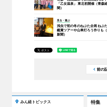
「乙女温泉」 東北初開催（青森
聞）
見る・遊ぶ
浅虫で初の冬のねぶた企画 ねぶ
鑑賞ツアーや山車灯ろう作りも（
新聞）
前の
みん経トピックス
特集