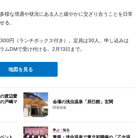
多様な境遇や状況にある人と緩やかに交ざり合うことを日常
せる。
,300円（ランチボックス付き）。定員は30人。申し込みは
ラムDMで受け付ける。2月13日まで。
地図を見る
の渡辺愛
の戸嶋マ
会場の浅虫温泉「辰巳館」玄関
関連画像
学ぶ・知る
ベント
青森・浅虫温泉で東北初開催の「乙女温