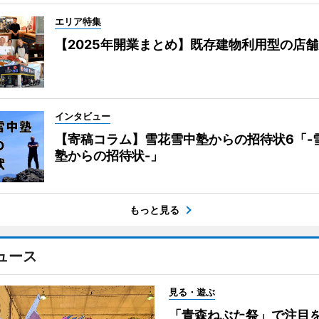
エリア特集
【2025年開業まとめ】既存建物利用型の店
インタビュー
【寄稿コラム】雪花雪中塾からの招待状6「-
塾からの招待状-」
もっと見る
ュース
見る・遊ぶ
「青森ねぶた祭」で注目