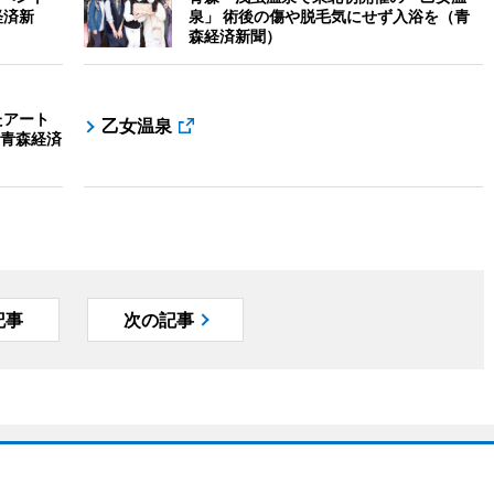
経済新
泉」 術後の傷や脱毛気にせず入浴を（青
森経済新聞）
たアート
乙女温泉
青森経済
記事
次の記事