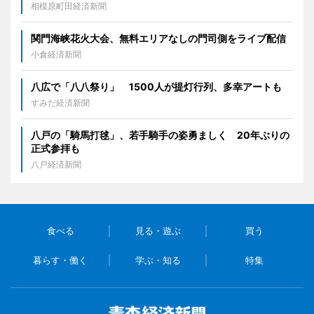
相模原町田経済新聞
関門海峡花火大会、無料エリアなしの門司側をライブ配信
小倉経済新聞
八広で「八八祭り」 1500人が提灯行列、多幸アートも
すみだ経済新聞
八戸の「騎馬打毬」、若手騎手の姿勇ましく 20年ぶりの
正式参拝も
八戸経済新聞
食べる
見る・遊ぶ
買う
暮らす・働く
学ぶ・知る
特集