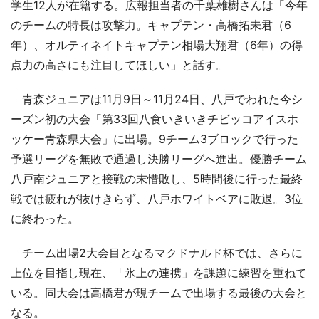
学生12人が在籍する。広報担当者の千葉雄樹さんは「今年
のチームの特長は攻撃力。キャプテン・高橋拓未君（6
年）、オルティネイトキャプテン相場大翔君（6年）の得
点力の高さにも注目してほしい」と話す。
青森ジュニアは11月9日～11月24日、八戸でわれた今シ
ーズン初の大会「第33回八食いきいきチビッコアイスホ
ッケー青森県大会」に出場。9チーム3ブロックで行った
予選リーグを無敗で通過し決勝リーグへ進出。優勝チーム
八戸南ジュニアと接戦の末惜敗し、5時間後に行った最終
戦では疲れが抜けきらず、八戸ホワイトベアに敗退。3位
に終わった。
チーム出場2大会目となるマクドナルド杯では、さらに
上位を目指し現在、「氷上の連携」を課題に練習を重ねて
いる。同大会は高橋君が現チームで出場する最後の大会と
なる。