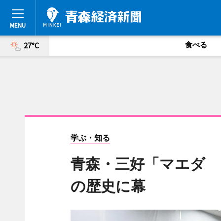
食べる
27°C
学ぶ・知る
青森・三好「マエダ 
の歴史に幕