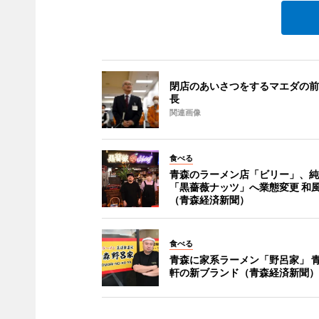
閉店のあいさつをするマエダの前
長
関連画像
食べる
青森のラーメン店「ビリー」、純
「黒薔薇ナッツ」へ業態変更 和
（青森経済新聞）
食べる
青森に家系ラーメン「野呂家」 
軒の新ブランド（青森経済新聞）