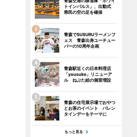
青森空港の除雪隊「ホワイ
トインパルス」、出動式
県民の空の足を確保
青森でSUSURUラーメンフ
ェス 青森出身ユーチュー
バーの10周年企画
青森駅近くの日本料理店
「yousuke」リニューア
ル ねぶた絵の個室増設
青森の住宅展示場でおやつ
とお茶のイベント バレン
タインデーをテーマに
もっと見る