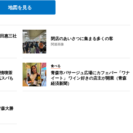
地図を見る
田惠三社
閉店のあいさつに集まる多くの客
関連画像
食べる
情喫茶
青森市パサージュ広場にカフェバー「ワナ
風スパも
イート」 ワイン好きの店主が開業（青森
経済新聞）
青森大勝