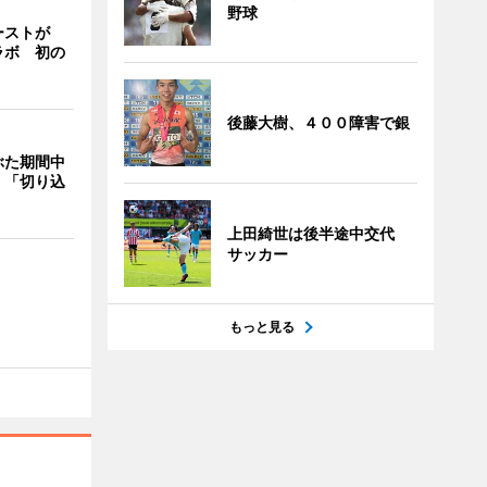
野球
ーストが
ラボ 初の
後藤大樹、４００障害で銀
ぶた期間中
 「切り込
上田綺世は後半途中交代
サッカー
もっと見る