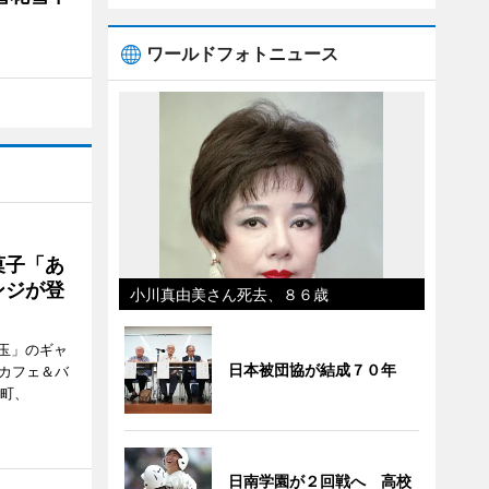
ワールドフォトニュース
菓子「あ
ンジが登
小川真由美さん死去、８６歳
玉」のギャ
日本被団協が結成７０年
、カフェ＆バ
新町、
日南学園が２回戦へ 高校