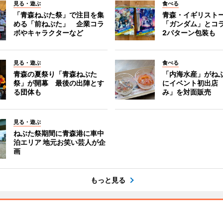
見る・遊ぶ
食べる
「青森ねぶた祭」で注目を集
青森・イギリスト
める「前ねぶた」 企業コラ
「ガンダム」とコ
ボやキャラクターなど
2パターン包装も
見る・遊ぶ
食べる
青森の夏祭り「青森ねぶた
「内海水産」がね
祭」が開幕 最後の出陣とす
にイベント初出店
る団体も
み」を対面販売
見る・遊ぶ
ねぶた祭期間に青森港に車中
泊エリア 地元お笑い芸人が企
画
もっと見る