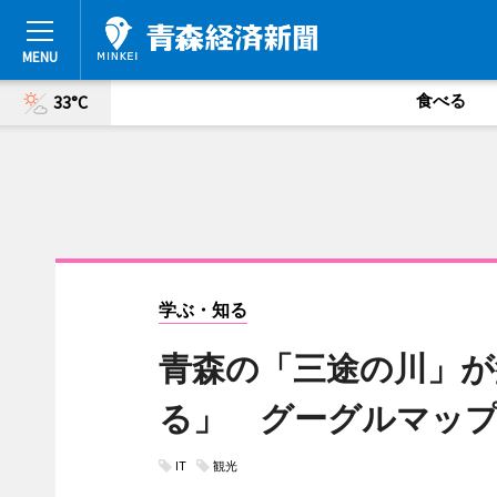
食べる
33°C
学ぶ・知る
青森の「三途の川」が
る」 グーグルマッ
IT
観光