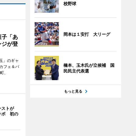
校野球
岡本は１安打 大リーグ
菓子「あ
ンジが登
玉」のギャ
橋本、玉木氏が立候補 国
、カフェ＆バ
民民主代表選
新町、
もっと見る
ーストが
ラボ 初の