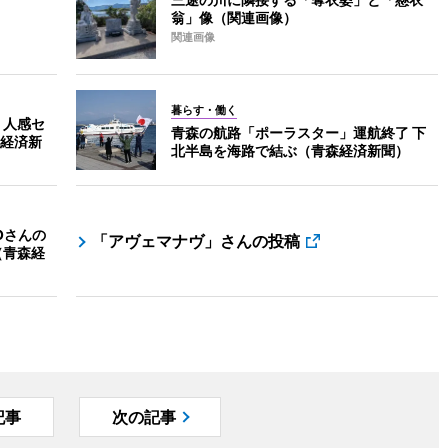
翁」像（関連画像）
関連画像
暮らす・働く
 人感セ
青森の航路「ポーラスター」運航終了 下
経済新
北半島を海路で結ぶ（青森経済新聞）
Oさんの
「アヴェマナヴ」さんの投稿
（青森経
記事
次の記事