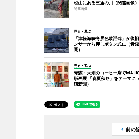
恐山にある三途の川（関連画像）
関連画像
見る・遊ぶ
「津軽海峡冬景色歌謡碑」が復旧
ンサーから押しボタン式に（青森
聞）
見る・遊ぶ
青森・大畑のコーヒー店でMAJI
版画展 「春夏秋冬」をテーマに
済新聞）
前の