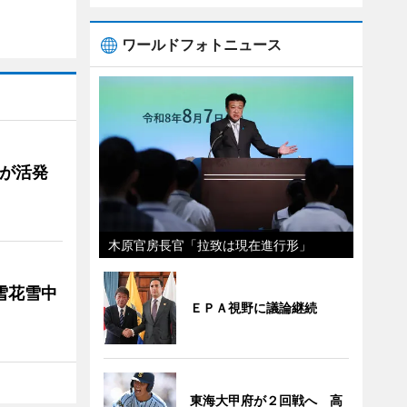
ワールドフォトニュース
舗が活発
木原官房長官「拉致は現在進行形」
雪花雪中
ＥＰＡ視野に議論継続
東海大甲府が２回戦へ 高