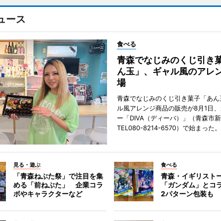
ュース
食べる
青森でなじみのくじ引き
ん玉」、ギャル風のアレ
場
青森でなじみのくじ引き菓子「あん
ル風アレンジ商品の販売が8月1日
ー「DIVA（ディーバ）」（青森市
TEL080-8214-6570）で始まった。
見る・遊ぶ
食べる
「青森ねぶた祭」で注目を集
青森・イギリスト
める「前ねぶた」 企業コラ
「ガンダム」とコ
ボやキャラクターなど
2パターン包装も