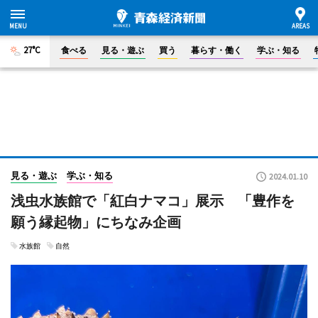
27°C
食べる
見る・遊ぶ
買う
暮らす・働く
学ぶ・知る
見る・遊ぶ
学ぶ・知る
2024.01.10
浅虫水族館で「紅白ナマコ」展示 「豊作を
願う縁起物」にちなみ企画
水族館
自然