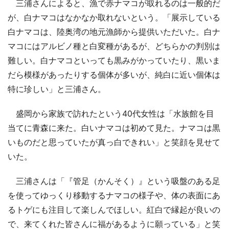
三浦さんによると、漁で赤ナマコが取れるのは一般的だ
が、白ナマコはなかなか取れないという。「展示している
白ナマコは、陸奥湾の地元漁師から提供いただいた。白ナ
マコにはアルビノ種と白変種があるが、どちらかの判別は
難しい。白ナマコといっても黒みがかっていたり、黒いま
だら模様があったりする個体が多いが、純白に近い個体は
特に珍しい」と三浦さん。
盛岡から家族で訪れたという40代女性は「水族館を目
当てに青森に来た。白いナマコは初めて見た。ナマコは黒
いものだと思っていたが真っ白できれい」と笑顔を見せて
いた。
三浦さんは「『管足（かんそく）』という吸盤のある足
を使ってゆっくり移動するナマコの様子や、体の表面にあ
るトゲにも注目して楽しんでほしい。紅白で縁起が良いの
で、来てくれた皆さんに福があるように願っている」と笑