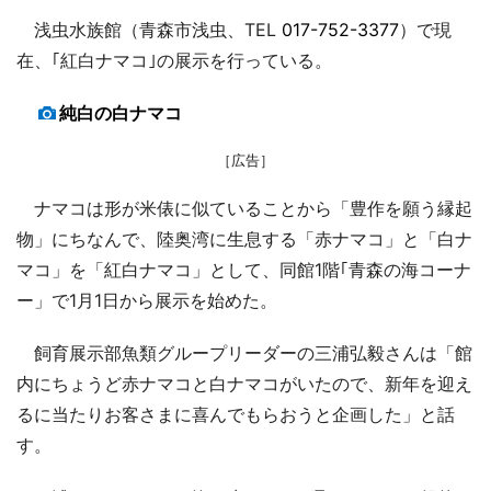
浅虫水族館（青森市浅虫、TEL
017-752-3377
）で現
在、｢紅白ナマコ｣の展示を行っている。
純白の白ナマコ
［広告］
ナマコは形が米俵に似ていることから「豊作を願う縁起
物」にちなんで、陸奥湾に生息する「赤ナマコ」と「白ナ
マコ」を「紅白ナマコ」として、同館1階｢青森の海コーナ
ー」で1月1日から展示を始めた。
飼育展示部魚類グループリーダーの三浦弘毅さんは「館
内にちょうど赤ナマコと白ナマコがいたので、新年を迎え
るに当たりお客さまに喜んでもらおうと企画した」と話
す。