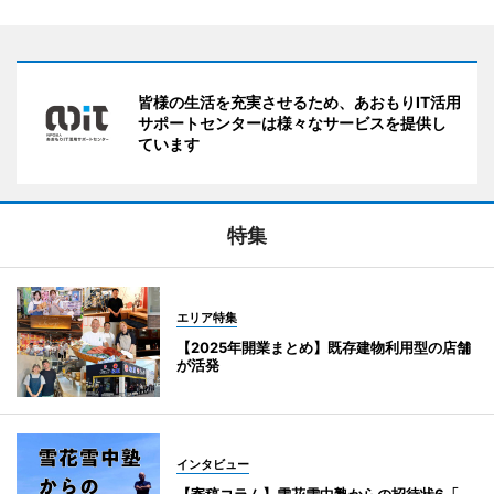
皆様の生活を充実させるため、あおもりIT活用
サポートセンターは様々なサービスを提供し
ています
特集
エリア特集
【2025年開業まとめ】既存建物利用型の店舗
が活発
インタビュー
【寄稿コラム】雪花雪中塾からの招待状6「-