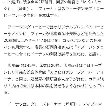
井・鯖江に続き全国2店舗目。同店の運営は「MiK（ミッ
ク）」（堤町）。「フィーカ」はスウェーデン語で「コー
ヒーブレーク文化」を意味する。
アメージングコーヒーではオリジナルブレンドのコーヒ
ーをメインに、フィーカが北海道産小麦粉などを配合した
20種類以上のドーナツをはじめ、コッペパンなどの各種
パンも用意する。店長の石岡真澄さんは「アメージングコ
ーヒーに合ったドーナツの開発は試行を重ねた」と話す。
店舗面積は45坪。席数は26席。店舗設計は同日オープ
ンした青森市総合体育館「カクヒログループスーパーアリ
ーナ」と同じ、建築家の隈研吾さんが手がけた。ガラス張
りの店内で天井は木材の梁を見せるような作りになってい
る。
ドーナツは、グレーズドーナツ（151円）、ディプロマ