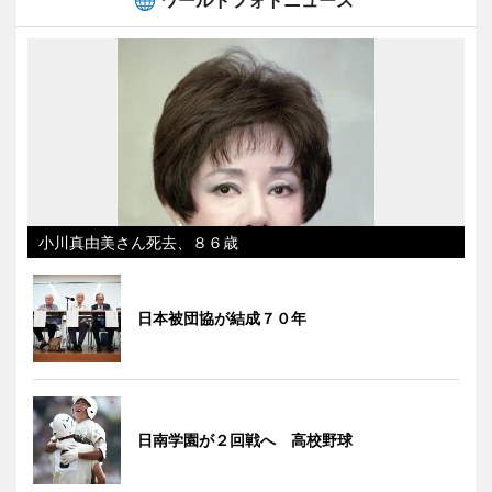
小川真由美さん死去、８６歳
日本被団協が結成７０年
日南学園が２回戦へ 高校野球