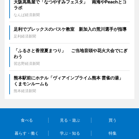
大阪高島屋で「なつやすみフェスタ」 南海やPeachとコ
ラボ
なんば経済新聞
足利でブレックスのバスケ教室 新加入の荒川選手が指導
足利経済新聞
「ふるさと香澄夏まつり」 ご当地音頭や花火大会でにぎ
わう
習志野経済新聞
熊本駅前にホテル「ヴィアインプライム熊本 雲雀の湯」
くまモンルームも
熊本経済新聞
食べる
見る・遊ぶ
買う
暮らす・働く
学ぶ・知る
特集